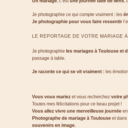
Un mariage
, c’est
une journée faite de liens
,
Je photographie ce qui compte vraiment : les
é
J
e photographie pour vous faire ressentir
l’
LE REPORTAGE DE VOTRE MARIAGE À
Je photographie
les mariages à Toulouse et d
passage à table.
Je raconte ce qui se vit vraiment :
les émotion
Vous vous mariez
et vous recherchez
votre p
Toutes mes félicitations pour ce beau projet !
Vous allez vivre une merveilleuse journée
en
Photographe de mariage à
Toulouse
et dans 
souvenirs en image.