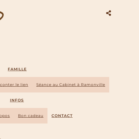
FAMILLE
conter le lien
Séance au Cabinet à Ramonville
et intimiste
INFOS
ropos
Bon cadeau
CONTACT