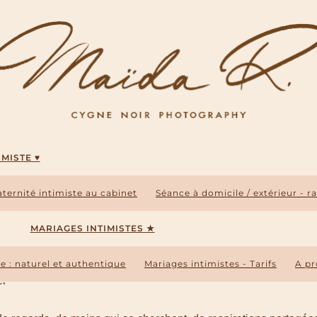
Mariage intimiste : naturel et authentique – 2026
MISTE ♥
ternité intimiste au cabinet
Séance à domicile / extérieur - ra
 de mariage à Toulouse - reportage naturel 
MARIAGES INTIMISTES ★
e : naturel et authentique
Mariages intimistes - Tarifs
A p
el