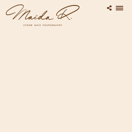
Reporta
ge
photo
Bain
des
Merveill
es à